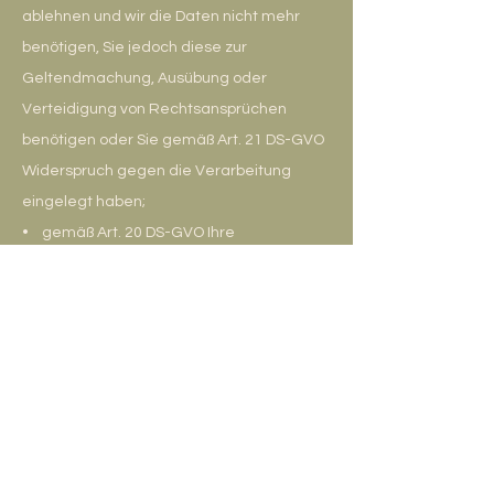
ablehnen und wir die Daten nicht mehr
benötigen, Sie jedoch diese zur
Geltendmachung, Ausübung oder
Verteidigung von Rechtsansprüchen
benötigen oder Sie gemäß Art. 21 DS-GVO
Widerspruch gegen die Verarbeitung
eingelegt haben;
• gemäß Art. 20 DS-GVO Ihre
personenbezogenen Daten, die Sie uns
bereitgestellt haben, in einem
strukturierten, gängigen und
maschinenlesbaren Format zu erhalten
oder die Übermittlung an einen anderen
Verantwortlichen zu verlangen;
• gemäß Art. 7 Abs. 3 DS-GVO Ihre einmal
erteilte Einwilligung jederzeit gegenüber