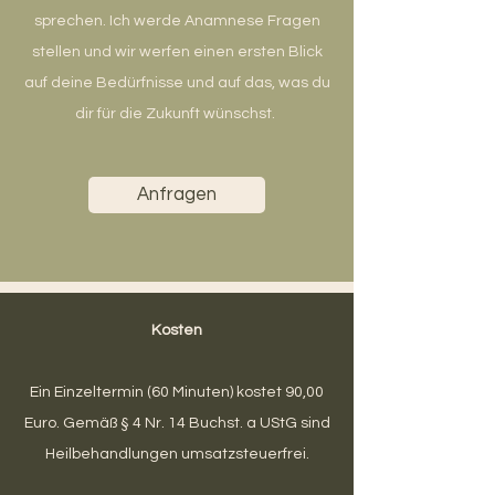
sprechen. Ich werde Anamnese Fragen
stellen und wir werfen einen ersten Blick
auf deine Bedürfnisse und auf das, was du
dir für die Zukunft wünschst.
Anfragen
Kosten
Ein Einzeltermin (60 Minuten) kostet 90,00
Euro. Gemäß § 4 Nr. 14 Buchst. a UStG sind
Heilbehandlungen umsatzsteuerfrei.