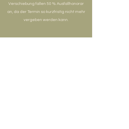
Verschiebung fallen 50 % Ausfallhonorar
an, da der Termin so kurzfristig nicht mehr
vergeben werden kann.
„Wir staunen über die
Schönheit eines
Schmetterlings, aber
erkennen die
Veränderungen so selten
an, durch die er gehen